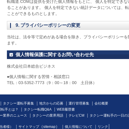
転職道.COMは提供を受けた個人情報をもとに、 個人を特定でき
ることがあります。 個人を特定できない統計データについては、転
ことができるものとします。
9. プライバシーポリシーの変更
当社は、法令等で定めがある場合を除き、プライバシーポリシーを
ます。
個人情報保護に関するお問い合わせ先
株式会社日本総合ビジネス
●個人情報に関する苦情・相談窓口
TEL：03-5352-7773（9：00～18：00 土日休）
｜
｜
｜
｜
タクシー運転手募集
地方からの応募
運行管理募集
会社概要
｜
｜
運転手とは？
タクシー転職Q&A
WEB履歴書
｜
｜
｜
ー業界のニュース
タクシーの業界用語
テレビCM
タクシー運転手の一日の
｜
（
） ｜
｜
│
当者様）
サイトマップ
sitemap
個人情報について
リンク