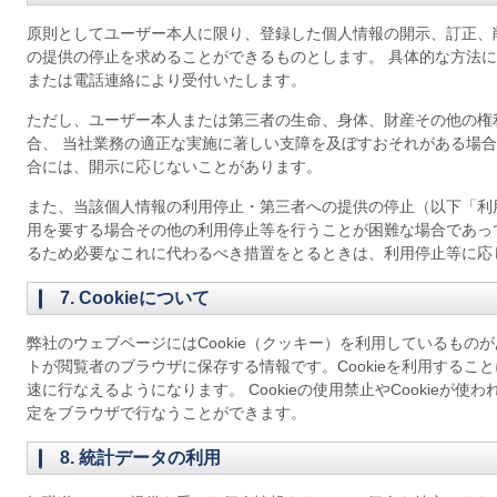
原則としてユーザー本人に限り、登録した個人情報の開示、訂正、
の提供の停止を求めることができるものとします。 具体的な方法
または電話連絡により受付いたします。
ただし、ユーザー本人または第三者の生命、身体、財産その他の権
合、 当社業務の適正な実施に著しい支障を及ぼすおそれがある場
合には、開示に応じないことがあります。
また、当該個人情報の利用停止・第三者への提供の停止（以下「利
用を要する場合その他の利用停止等を行うことが困難な場合であっ
るため必要なこれに代わるべき措置をとるときは、利用停止等に応
7. Cookieについて
弊社のウェブページにはCookie（クッキー）を利用しているものがあ
トが閲覧者のブラウザに保存する情報です。Cookieを利用するこ
速に行なえるようになります。 Cookieの使用禁止やCookieが
定をブラウザで行なうことができます。
8. 統計データの利用